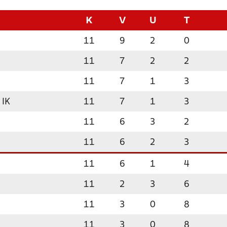
K
V
U
T
11
9
2
0
11
7
2
2
11
7
1
3
 IK
11
7
1
3
11
6
3
2
11
6
2
3
11
6
1
4
11
2
3
6
11
3
0
8
11
3
0
8