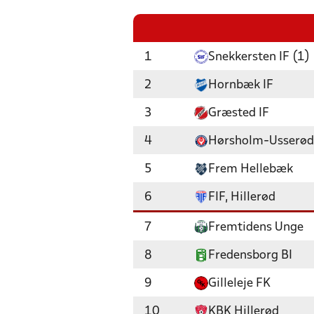
1
Snekkersten IF (1)
2
Hornbæk IF
3
Græsted IF
4
Hørsholm-Usserød
5
Frem Hellebæk
6
FIF, Hillerød
7
Fremtidens Unge
8
Fredensborg BI
9
Gilleleje FK
10
KBK Hillerød