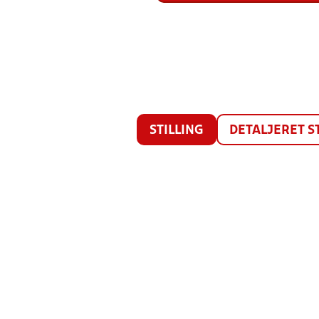
STILLING
DETALJERET S