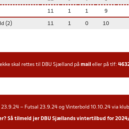
11
1
1
9
ld (2)
11
1
0
10
ke skal rettes til DBU Sjælland på
mail
eller på tlf:
463
23.9.24 – Futsal 23.9.24 og Vinterbold 10.10.24 via klub
inter? Så tilmeld jer DBU Sjællands vintertilbud for 20