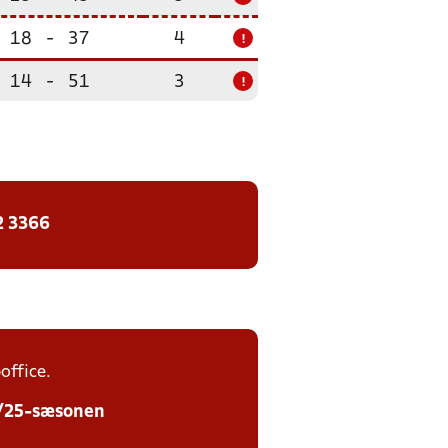
18
-
37
4
!
14
-
51
3
!
2 3366
office.
24/25-sæsonen