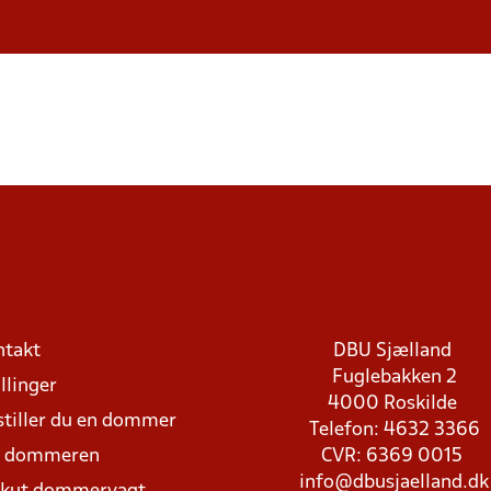
ntakt
DBU Sjælland
Fuglebakken 2
llinger
4000 Roskilde
stiller du en dommer
Telefon: 4632 3366
d dommeren
CVR: 6369 0015
info@dbusjaelland.dk