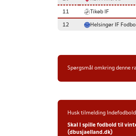
11
Tikøb IF
12
Helsingør IF Fodbo
Spørgsmål omkring denne ræk
Husk tilmelding Indefodbold 
Skal I spille fodbold til v
(dbusjaelland.dk)