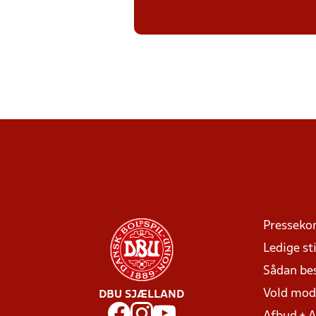
Presseko
Ledige sti
Sådan be
Vold mo
DBU SJÆLLAND