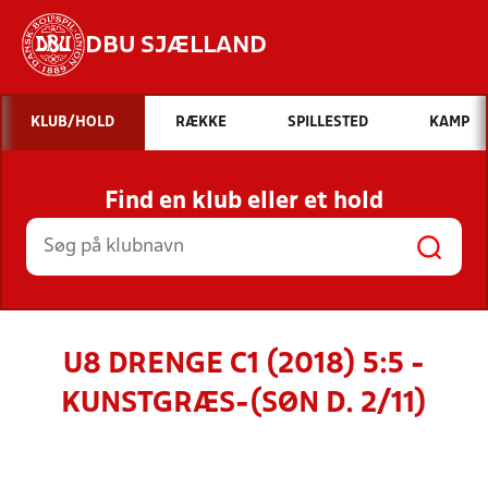
DBU SJÆLLAND
Hvad vil du søge efter?
KLUB/HOLD
RÆKKE
SPILLESTED
KAMP
INDHOLD OG NYHEDER
Find en klub eller et hold
STILLINGER, RESULTATER, KLUBBER OG
HOLD
U8 DRENGE C1 (2018) 5:5 -
KUNSTGRÆS-(SØN D. 2/11)