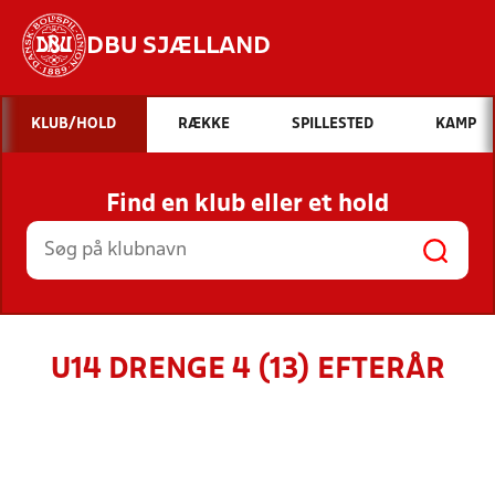
DBU SJÆLLAND
Hvad vil du søge efter?
KLUB/HOLD
RÆKKE
SPILLESTED
KAMP
INDHOLD OG NYHEDER
Find en klub eller et hold
STILLINGER, RESULTATER, KLUBBER OG
HOLD
U14 DRENGE 4 (13) EFTERÅR