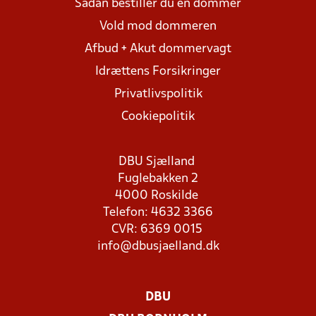
Sådan bestiller du en dommer
Vold mod dommeren
Afbud + Akut dommervagt
Idrættens Forsikringer
Privatlivspolitik
Cookiepolitik
DBU Sjælland
Fuglebakken 2
4000 Roskilde
Telefon: 4632 3366
CVR: 6369 0015
info@dbusjaelland.dk
DBU