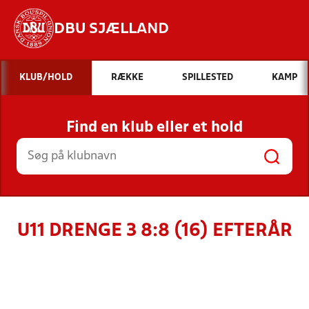
DBU SJÆLLAND
Hvad vil du søge efter?
KLUB/HOLD
RÆKKE
SPILLESTED
KAMP
INDHOLD OG NYHEDER
Find en klub eller et hold
STILLINGER, RESULTATER, KLUBBER OG
HOLD
U11 DRENGE 3 8:8 (16) EFTERÅR