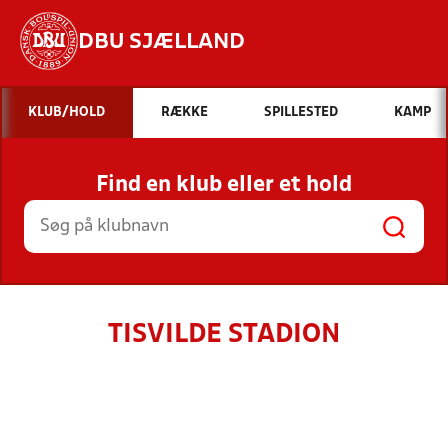
DBU SJÆLLAND
Hvad vil du søge efter?
KLUB/HOLD
RÆKKE
SPILLESTED
KAMP
INDHOLD OG NYHEDER
Find en klub eller et hold
STILLINGER, RESULTATER, KLUBBER OG
HOLD
TISVILDE STADION