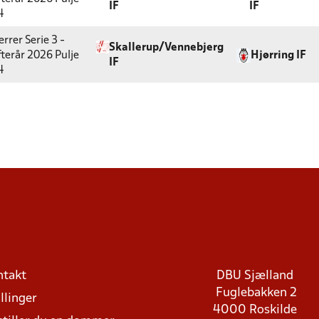
IF
IF
4
rrer Serie 3 -
Skallerup/Vennebjerg
fterår 2026
Pulje
Hjørring IF
IF
4
ntakt
DBU Sjælland
Fuglebakken 2
llinger
4000 Roskilde