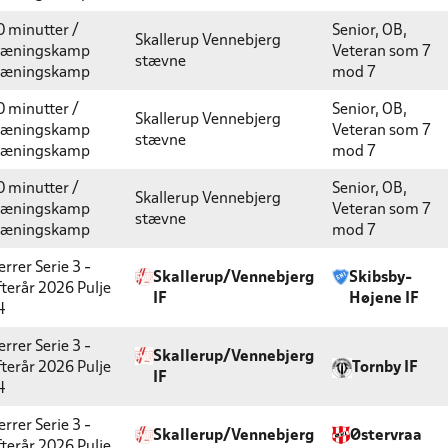
0 minutter /
Senior, OB,
Skallerup Vennebjerg
ræningskamp
Veteran som 7
stævne
ræningskamp
mod 7
0 minutter /
Senior, OB,
Skallerup Vennebjerg
ræningskamp
Veteran som 7
stævne
ræningskamp
mod 7
0 minutter /
Senior, OB,
Skallerup Vennebjerg
ræningskamp
Veteran som 7
stævne
ræningskamp
mod 7
rrer Serie 3 -
Skallerup/Vennebjerg
Skibsby-
fterår 2026
Pulje
IF
Højene IF
4
rrer Serie 3 -
Skallerup/Vennebjerg
fterår 2026
Pulje
Tornby IF
IF
4
rrer Serie 3 -
Skallerup/Vennebjerg
Østervraa
fterår 2026
Pulje