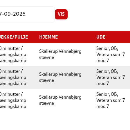
VIS
ÆKKE/PULJE
HJEMME
UDE
0 minutter /
Senior, OB,
Skallerup Vennebjerg
ræningskamp
Veteran som 7
stævne
ræningskamp
mod 7
0 minutter /
Senior, OB,
Skallerup Vennebjerg
ræningskamp
Veteran som 7
stævne
ræningskamp
mod 7
0 minutter /
Senior, OB,
Skallerup Vennebjerg
ræningskamp
Veteran som 7
stævne
ræningskamp
mod 7