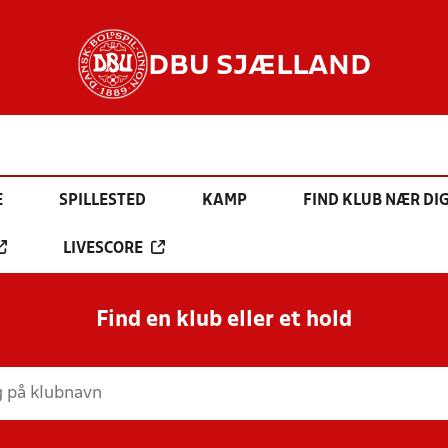
DBU SJÆLLAND
E
SPILLESTED
KAMP
FIND KLUB NÆR DI
LIVESCORE
Find en klub eller et hold