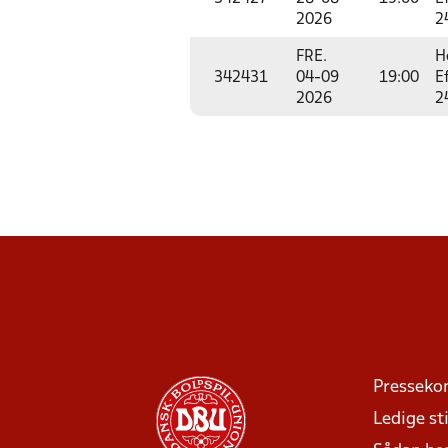
2026
2
FRE.
He
342431
04-09
19:00
E
2026
2
Presseko
Ledige sti