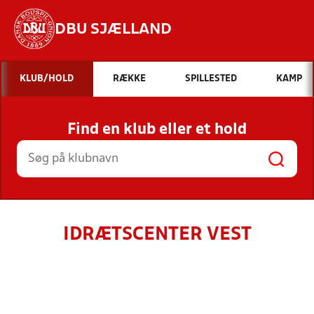
DBU SJÆLLAND
Hvad vil du søge efter?
KLUB/HOLD
RÆKKE
SPILLESTED
KAMP
INDHOLD OG NYHEDER
Find en klub eller et hold
STILLINGER, RESULTATER, KLUBBER OG
HOLD
IDRÆTSCENTER VEST