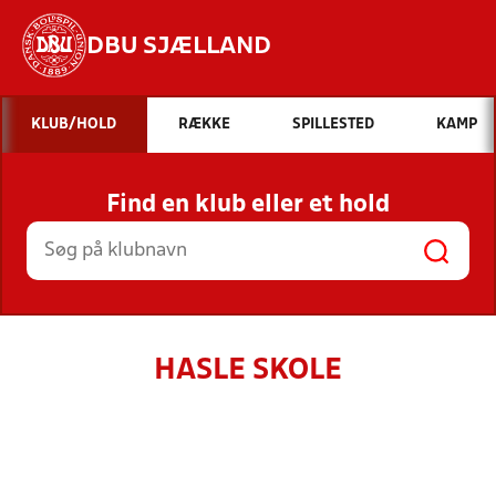
DBU SJÆLLAND
Hvad vil du søge efter?
KLUB/HOLD
RÆKKE
SPILLESTED
KAMP
INDHOLD OG NYHEDER
Find en klub eller et hold
STILLINGER, RESULTATER, KLUBBER OG
HOLD
HASLE SKOLE