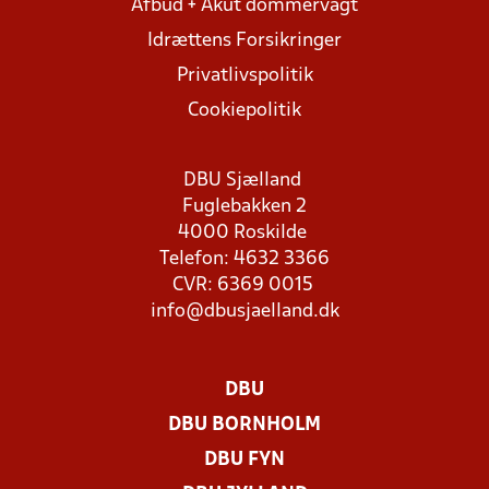
Afbud + Akut dommervagt
Idrættens Forsikringer
Privatlivspolitik
Cookiepolitik
DBU Sjælland
Fuglebakken 2
4000 Roskilde
Telefon: 4632 3366
CVR: 6369 0015
info@dbusjaelland.dk
DBU
DBU BORNHOLM
DBU FYN