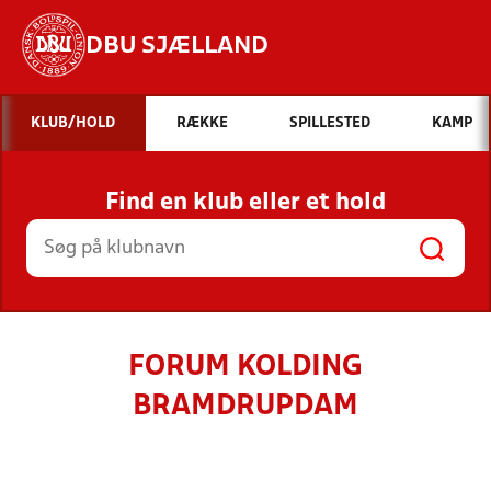
DBU SJÆLLAND
Hvad vil du søge efter?
KLUB/HOLD
RÆKKE
SPILLESTED
KAMP
INDHOLD OG NYHEDER
Find en klub eller et hold
STILLINGER, RESULTATER, KLUBBER OG
HOLD
FORUM KOLDING
BRAMDRUPDAM