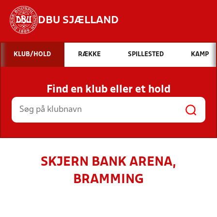
DBU SJÆLLAND
Hvad vil du søge efter?
KLUB/HOLD
RÆKKE
SPILLESTED
KAMP
INDHOLD OG NYHEDER
Find en klub eller et hold
STILLINGER, RESULTATER, KLUBBER OG
HOLD
SKJERN BANK ARENA,
BRAMMING