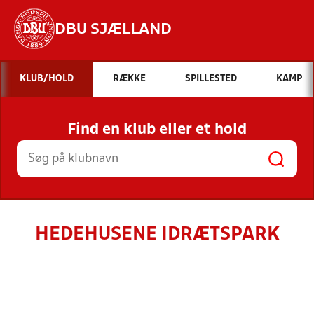
DBU SJÆLLAND
Hvad vil du søge efter?
KLUB/HOLD
RÆKKE
SPILLESTED
KAMP
INDHOLD OG NYHEDER
Find en klub eller et hold
STILLINGER, RESULTATER, KLUBBER OG
HOLD
HEDEHUSENE IDRÆTSPARK