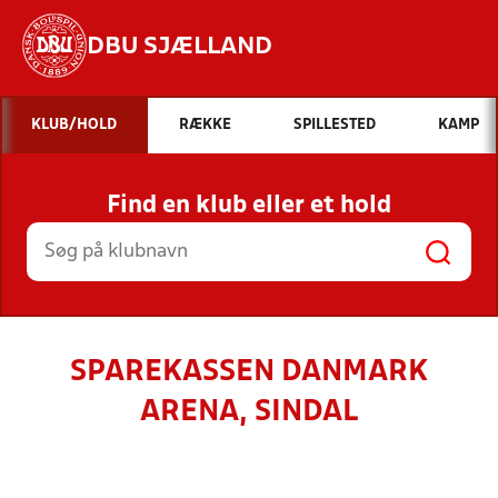
DBU SJÆLLAND
Hvad vil du søge efter?
KLUB/HOLD
RÆKKE
SPILLESTED
KAMP
INDHOLD OG NYHEDER
Find en klub eller et hold
STILLINGER, RESULTATER, KLUBBER OG
HOLD
SPAREKASSEN DANMARK
ARENA, SINDAL