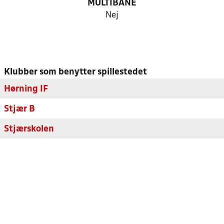
MULTIBANE
Nej
Klubber som benytter spillestedet
Hørning IF
Stjær B
Stjærskolen