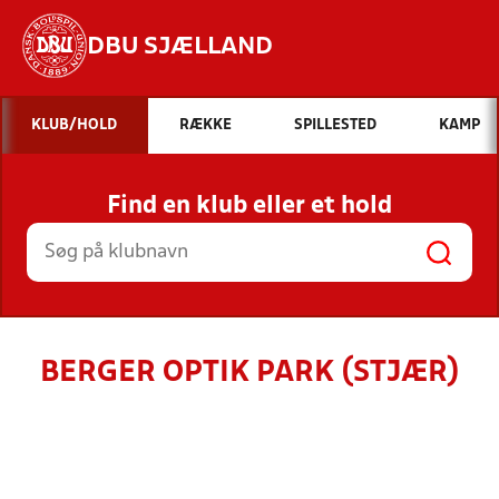
DBU SJÆLLAND
Hvad vil du søge efter?
KLUB/HOLD
RÆKKE
SPILLESTED
KAMP
INDHOLD OG NYHEDER
Find en klub eller et hold
STILLINGER, RESULTATER, KLUBBER OG
HOLD
BERGER OPTIK PARK (STJÆR)