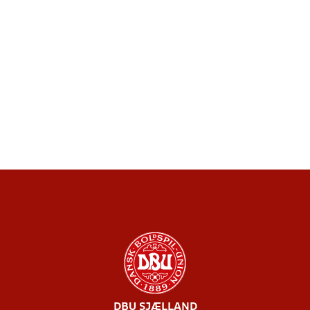
DBU SJÆLLAND