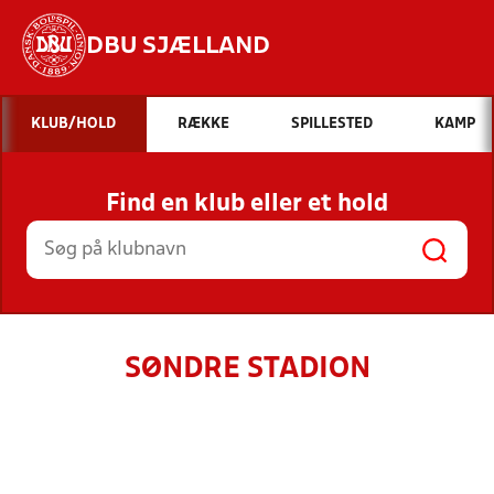
DBU SJÆLLAND
Hvad vil du søge efter?
KLUB/HOLD
RÆKKE
SPILLESTED
KAMP
INDHOLD OG NYHEDER
Find en klub eller et hold
STILLINGER, RESULTATER, KLUBBER OG
HOLD
SØNDRE STADION