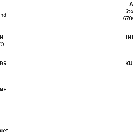
A
N
St
and
678
ON
IN
70
RS
KU
ANE
edet