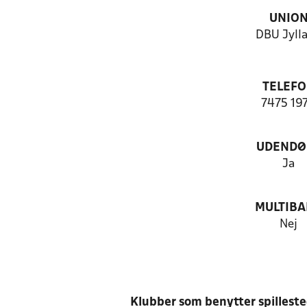
UNIO
DBU Jyll
TELEF
7475 19
UDENDØ
Ja
MULTIB
Nej
Klubber som benytter spillest