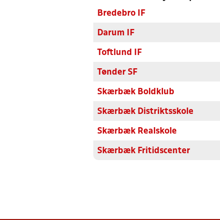
Bredebro IF
Darum IF
Toftlund IF
Tønder SF
Skærbæk Boldklub
Skærbæk Distriktsskole
Skærbæk Realskole
Skærbæk Fritidscenter