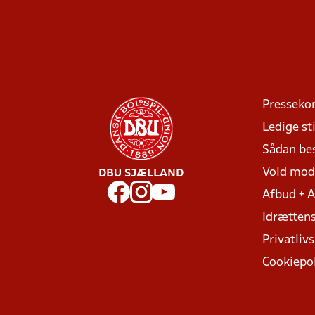
Presseko
Ledige sti
Sådan be
Vold mo
DBU SJÆLLAND
Afbud + 
Idrættens
Privatlivs
Cookiepol