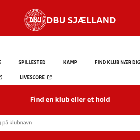
DBU SJÆLLAND
E
SPILLESTED
KAMP
FIND KLUB NÆR DI
LIVESCORE
Find en klub eller et hold