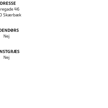
DRESSE
oregade 46
0 Skærbæk
DENDØRS
Nej
NSTGRÆS
Nej