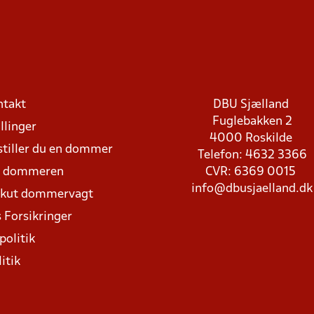
ntakt
DBU Sjælland
Fuglebakken 2
llinger
4000 Roskilde
stiller du en dommer
Telefon: 4632 3366
d dommeren
CVR: 6369 0015
info@dbusjaelland.dk
Akut dommervagt
 Forsikringer
politik
itik