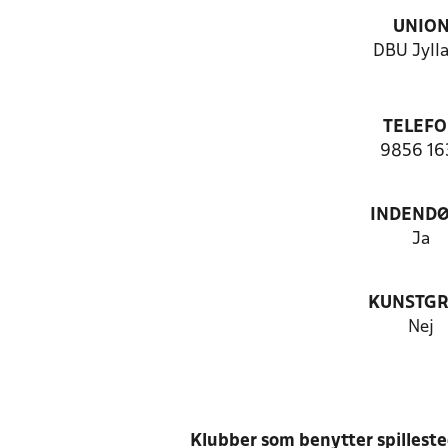
UNIO
DBU Jyll
TELEF
9856 16
INDEND
Ja
KUNSTG
Nej
Klubber som benytter spillest