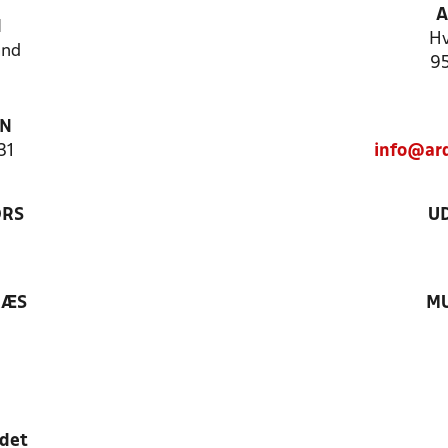
A
N
Hv
and
95
ON
31
info@ard
ØRS
U
RÆS
MU
edet