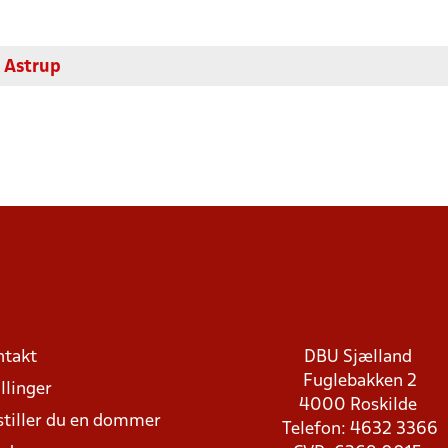
 Astrup
ntakt
DBU Sjælland
Fuglebakken 2
llinger
4000 Roskilde
stiller du en dommer
Telefon: 4632 3366