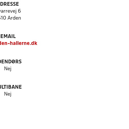
DRESSE
arrevej 6
10 Arden
EMAIL
en-hallerne.dk
DENDØRS
Nej
LTIBANE
Nej