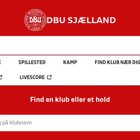
DBU SJÆLLAND
E
SPILLESTED
KAMP
FIND KLUB NÆR DI
LIVESCORE
Find en klub eller et hold