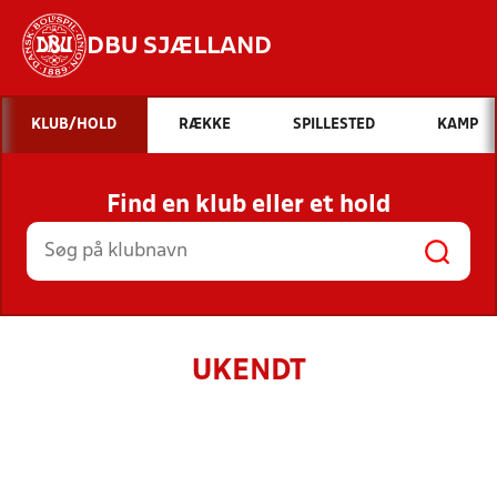
DBU SJÆLLAND
Hvad vil du søge efter?
KLUB/HOLD
RÆKKE
SPILLESTED
KAMP
INDHOLD OG NYHEDER
Find en klub eller et hold
STILLINGER, RESULTATER, KLUBBER OG
HOLD
UKENDT