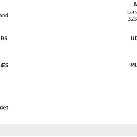
A
N
Lars
and
323
ØRS
U
RÆS
MU
edet