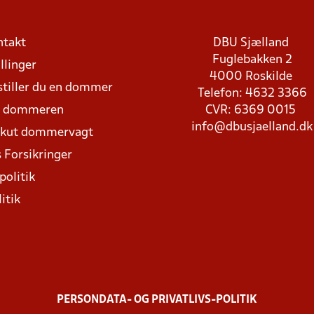
ntakt
DBU Sjælland
Fuglebakken 2
llinger
4000 Roskilde
stiller du en dommer
Telefon: 4632 3366
d dommeren
CVR: 6369 0015
info@dbusjaelland.dk
Akut dommervagt
 Forsikringer
politik
itik
PERSONDATA- OG PRIVATLIVS-POLITIK