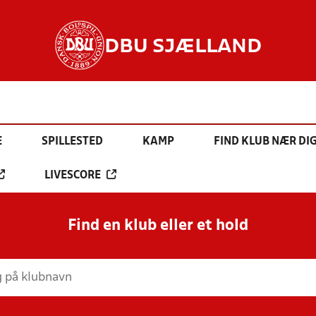
DBU SJÆLLAND
E
SPILLESTED
KAMP
FIND KLUB NÆR DI
LIVESCORE
Find en klub eller et hold