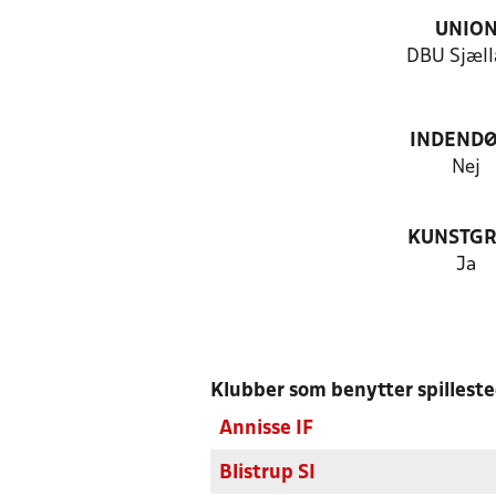
UNIO
DBU Sjæll
INDEND
Nej
KUNSTG
Ja
Klubber som benytter spillest
Annisse IF
Blistrup SI