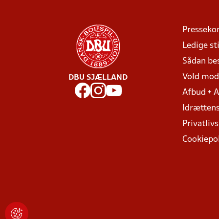
Presseko
Ledige sti
Sådan be
Vold mo
DBU SJÆLLAND
Afbud + 
Idrættens
Privatlivs
Cookiepol