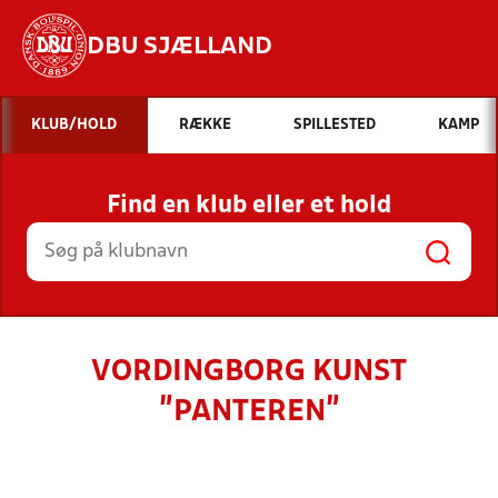
DBU SJÆLLAND
Hvad vil du søge efter?
KLUB/HOLD
RÆKKE
SPILLESTED
KAMP
INDHOLD OG NYHEDER
Find en klub eller et hold
STILLINGER, RESULTATER, KLUBBER OG
HOLD
VORDINGBORG KUNST
"PANTEREN"