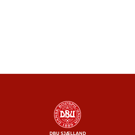
DBU SJÆLLAND