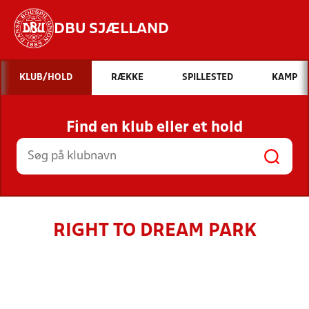
DBU SJÆLLAND
Hvad vil du søge efter?
KLUB/HOLD
RÆKKE
SPILLESTED
KAMP
INDHOLD OG NYHEDER
Find en klub eller et hold
STILLINGER, RESULTATER, KLUBBER OG
HOLD
RIGHT TO DREAM PARK