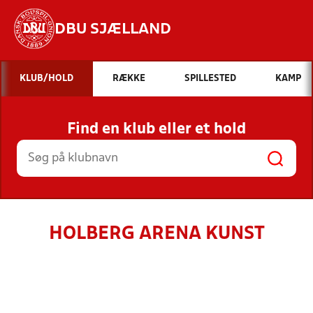
DBU SJÆLLAND
Hvad vil du søge efter?
KLUB/HOLD
RÆKKE
SPILLESTED
KAMP
INDHOLD OG NYHEDER
Find en klub eller et hold
STILLINGER, RESULTATER, KLUBBER OG
HOLD
HOLBERG ARENA KUNST