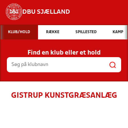
DBU SJÆLLAND
Hvad vil du søge efter?
KLUB/HOLD
RÆKKE
SPILLESTED
KAMP
INDHOLD OG NYHEDER
Find en klub eller et hold
STILLINGER, RESULTATER, KLUBBER OG
HOLD
GISTRUP KUNSTGRÆSANLÆG