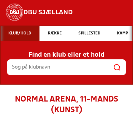
DBU SJÆLLAND
Hvad vil du søge efter?
KLUB/HOLD
RÆKKE
SPILLESTED
KAMP
INDHOLD OG NYHEDER
Find en klub eller et hold
STILLINGER, RESULTATER, KLUBBER OG
HOLD
NORMAL ARENA, 11-MANDS
(KUNST)