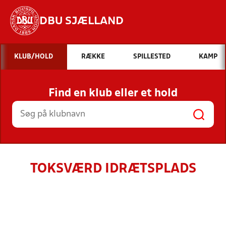
DBU SJÆLLAND
Hvad vil du søge efter?
KLUB/HOLD
RÆKKE
SPILLESTED
KAMP
INDHOLD OG NYHEDER
Find en klub eller et hold
STILLINGER, RESULTATER, KLUBBER OG
HOLD
TOKSVÆRD IDRÆTSPLADS