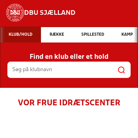
DBU SJÆLLAND
Hvad vil du søge efter?
KLUB/HOLD
RÆKKE
SPILLESTED
KAMP
INDHOLD OG NYHEDER
Find en klub eller et hold
STILLINGER, RESULTATER, KLUBBER OG
HOLD
VOR FRUE IDRÆTSCENTER