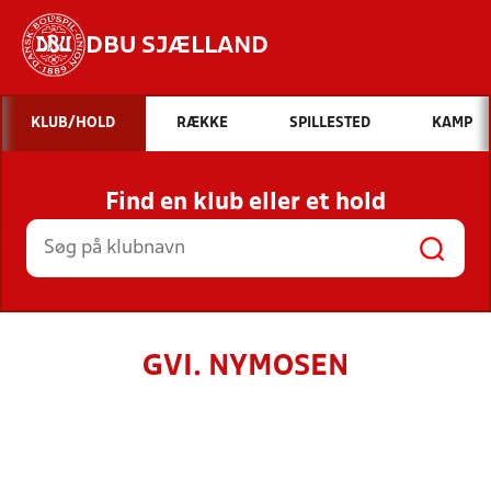
DBU SJÆLLAND
Hvad vil du søge efter?
KLUB/HOLD
RÆKKE
SPILLESTED
KAMP
INDHOLD OG NYHEDER
Find en klub eller et hold
STILLINGER, RESULTATER, KLUBBER OG
HOLD
GVI. NYMOSEN