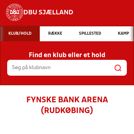
DBU SJÆLLAND
Hvad vil du søge efter?
KLUB/HOLD
RÆKKE
SPILLESTED
KAMP
INDHOLD OG NYHEDER
Find en klub eller et hold
STILLINGER, RESULTATER, KLUBBER OG
HOLD
FYNSKE BANK ARENA
(RUDKØBING)