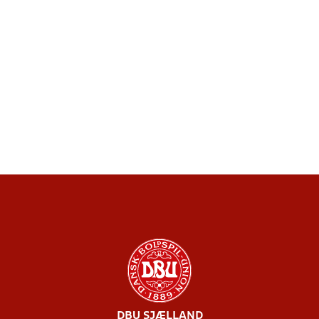
DBU SJÆLLAND