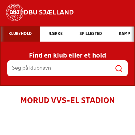
DBU SJÆLLAND
Hvad vil du søge efter?
KLUB/HOLD
RÆKKE
SPILLESTED
KAMP
INDHOLD OG NYHEDER
Find en klub eller et hold
STILLINGER, RESULTATER, KLUBBER OG
HOLD
MORUD VVS-EL STADION