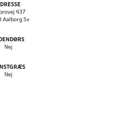
DRESSE
brovej 437
 Aalborg Sv
DENDØRS
Nej
NSTGRÆS
Nej