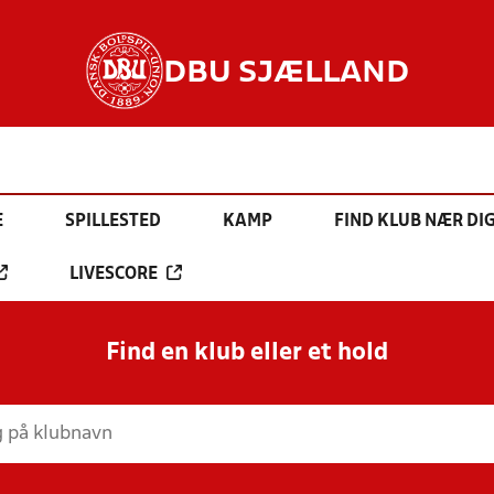
DBU SJÆLLAND
E
SPILLESTED
KAMP
FIND KLUB NÆR DI
LIVESCORE
Find en klub eller et hold