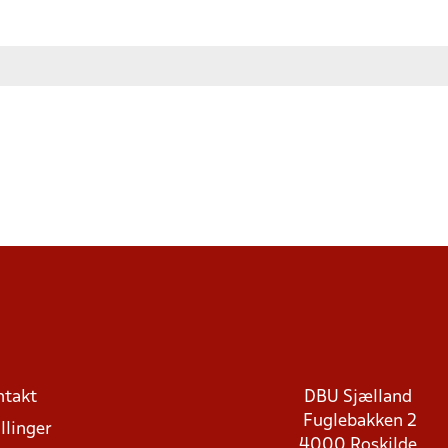
ntakt
DBU Sjælland
Fuglebakken 2
llinger
4000 Roskilde