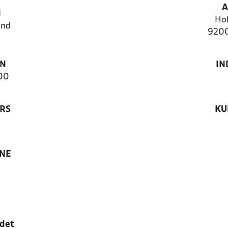
A
N
Ho
and
9200
ON
IN
00
RS
KU
ANE
edet