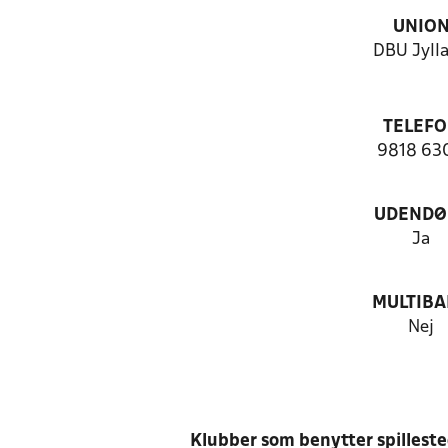
UNIO
DBU Jyll
TELEF
9818 63
UDENDØ
Ja
MULTIB
Nej
Klubber som benytter spillest