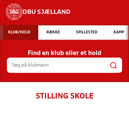
DBU SJÆLLAND
Hvad vil du søge efter?
KLUB/HOLD
RÆKKE
SPILLESTED
KAMP
INDHOLD OG NYHEDER
Find en klub eller et hold
STILLINGER, RESULTATER, KLUBBER OG
HOLD
STILLING SKOLE