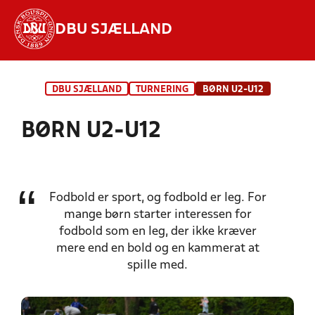
DBU SJÆLLAND
Hvad vil du søge efter?
DBU SJÆLLAND
TURNERING
BØRN U2-U12
INDHOLD OG NYHEDER
BØRN U2-U12
STILLINGER, RESULTATER, KLUBBER OG
HOLD
Fodbold er sport, og fodbold er leg. For
mange børn starter interessen for
fodbold som en leg, der ikke kræver
mere end en bold og en kammerat at
spille med.