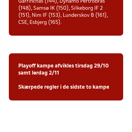
Garrinchas (144), Dynamo Pertrobras
(148), Samsø IK (150), Silkeborg IF 2
(151), Nim IF (153), Lunderskov B (161),
CSE, Esbjerg (165).
Playoff kampe afvikles tirsdag 29/10
samt lørdag 2/11
Skærpede regler i de sidste to kampe