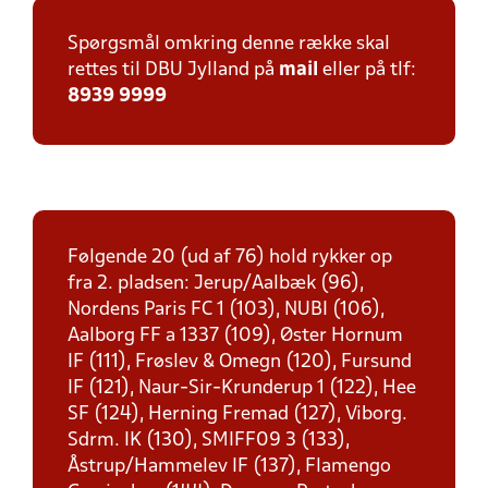
Spørgsmål omkring denne række skal
rettes til DBU Jylland på
mail
eller på tlf:
8939 9999
Følgende 20 (ud af 76) hold rykker op
fra 2. pladsen: Jerup/Aalbæk (96),
Nordens Paris FC 1 (103), NUBI (106),
Aalborg FF a 1337 (109), Øster Hornum
IF (111), Frøslev & Omegn (120), Fursund
IF (121), Naur-Sir-Krunderup 1 (122), Hee
SF (124), Herning Fremad (127), Viborg.
Sdrm. IK (130), SMIFF09 3 (133),
Åstrup/Hammelev IF (137), Flamengo