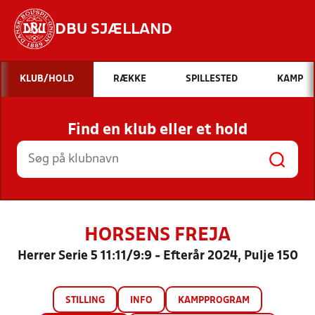
DBU SJÆLLAND
Hvad vil du søge efter?
KLUB/HOLD
RÆKKE
SPILLESTED
KAMP
INDHOLD OG NYHEDER
Find en klub eller et hold
STILLINGER, RESULTATER, KLUBBER OG
HOLD
HORSENS FREJA
Herrer Serie 5 11:11/9:9 - Efterår 2024, Pulje 150
STILLING
INFO
KAMPPROGRAM