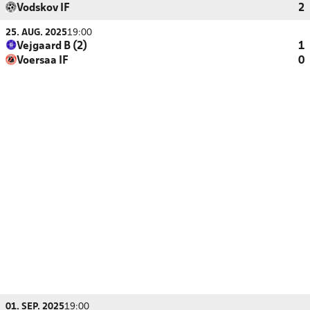
Vodskov IF
2
25. AUG. 2025
19:00
Vejgaard B (2)
1
Voersaa IF
0
01. SEP. 2025
19:00