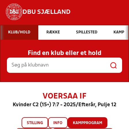
DBU SJÆLLAND
Hvad vil du søge efter?
KLUB/HOLD
RÆKKE
SPILLESTED
KAMP
INDHOLD OG NYHEDER
Find en klub eller et hold
STILLINGER, RESULTATER, KLUBBER OG
HOLD
VOERSAA IF
Kvinder C2 (15+) 7:7 - 2025/Efterår, Pulje 12
STILLING
INFO
KAMPPROGRAM