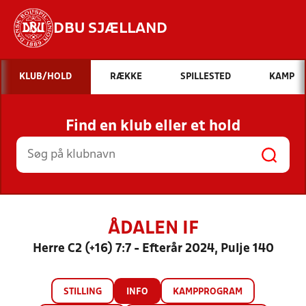
DBU SJÆLLAND
Hvad vil du søge efter?
KLUB/HOLD
RÆKKE
SPILLESTED
KAMP
INDHOLD OG NYHEDER
Find en klub eller et hold
STILLINGER, RESULTATER, KLUBBER OG
HOLD
ÅDALEN IF
Herre C2 (+16) 7:7 - Efterår 2024, Pulje 140
STILLING
INFO
KAMPPROGRAM