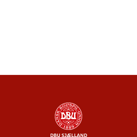
DBU SJÆLLAND