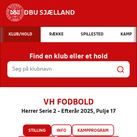
DBU SJÆLLAND
Hvad vil du søge efter?
KLUB/HOLD
RÆKKE
SPILLESTED
KAMP
INDHOLD OG NYHEDER
Find en klub eller et hold
STILLINGER, RESULTATER, KLUBBER OG
HOLD
VH FODBOLD
Herrer Serie 2 - Efterår 2025, Pulje 17
STILLING
INFO
KAMPPROGRAM