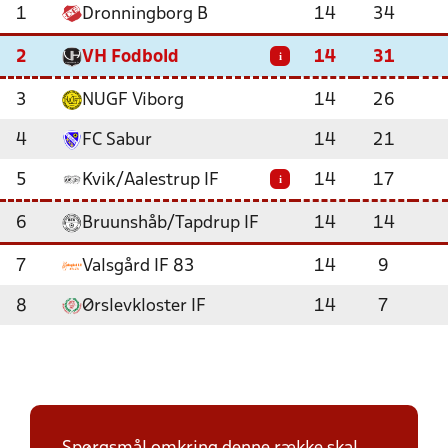
1
Dronningborg B
14
34
2
VH Fodbold
14
31
i
3
NUGF Viborg
14
26
4
FC Sabur
14
21
5
Kvik/Aalestrup IF
14
17
i
6
Bruunshåb/Tapdrup IF
14
14
7
Valsgård IF 83
14
9
8
Ørslevkloster IF
14
7