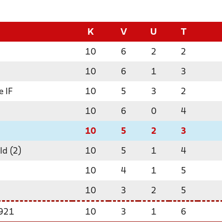
K
V
U
T
10
6
2
2
10
6
1
3
e IF
10
5
3
2
10
6
0
4
10
5
2
3
ld (2)
10
5
1
4
10
4
1
5
10
3
2
5
1921
10
3
1
6