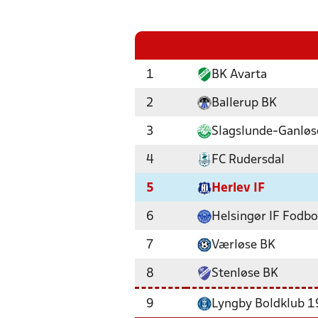
1
BK Avarta
2
Ballerup BK
3
Slagslunde-Ganløs
4
FC Rudersdal
5
Herlev IF
6
Helsingør IF Fodbo
7
Værløse BK
8
Stenløse BK
9
Lyngby Boldklub 