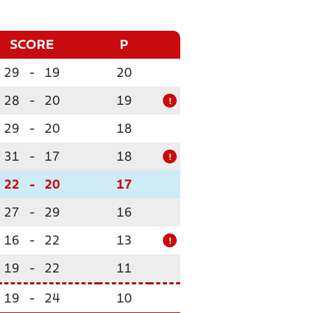
SCORE
P
29
-
19
20
28
-
20
19
!
29
-
20
18
31
-
17
18
!
22
-
20
17
27
-
29
16
16
-
22
13
!
19
-
22
11
19
-
24
10