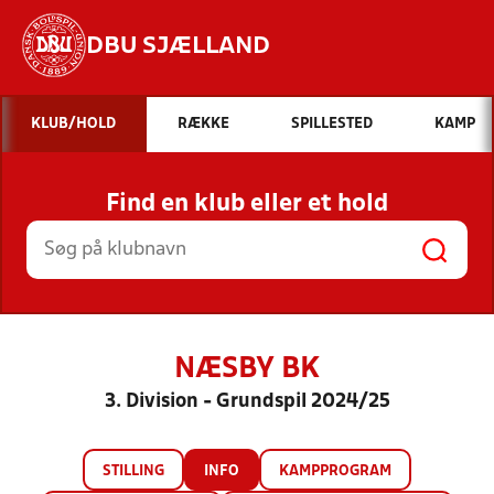
DBU SJÆLLAND
Hvad vil du søge efter?
KLUB/HOLD
RÆKKE
SPILLESTED
KAMP
INDHOLD OG NYHEDER
Find en klub eller et hold
STILLINGER, RESULTATER, KLUBBER OG
HOLD
NÆSBY BK
3. Division - Grundspil 2024/25
STILLING
INFO
KAMPPROGRAM