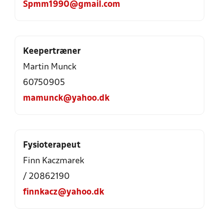
Spmm1990@gmail.com
Keepertræner
Martin Munck
60750905
mamunck@yahoo.dk
Fysioterapeut
Finn Kaczmarek
/ 20862190
finnkacz@yahoo.dk