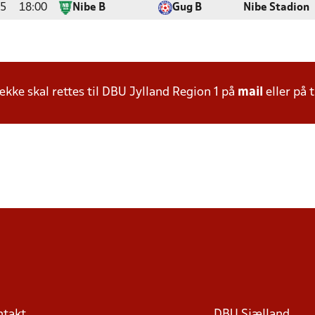
25
18:00
Nibe B
Gug B
Nibe Stadion
ke skal rettes til DBU Jylland Region 1 på
mail
eller på t
ntakt
DBU Sjælland