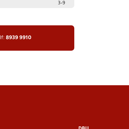
3
-
9
lf:
8939 9910
DBU