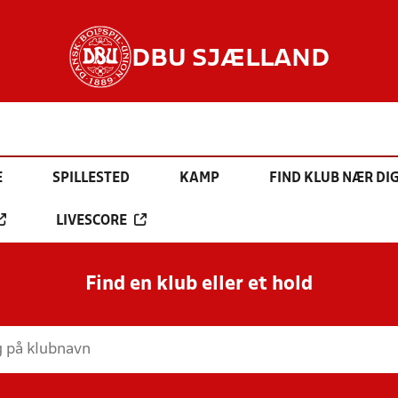
DBU SJÆLLAND
E
SPILLESTED
KAMP
FIND KLUB NÆR DI
LIVESCORE
Find en klub eller et hold