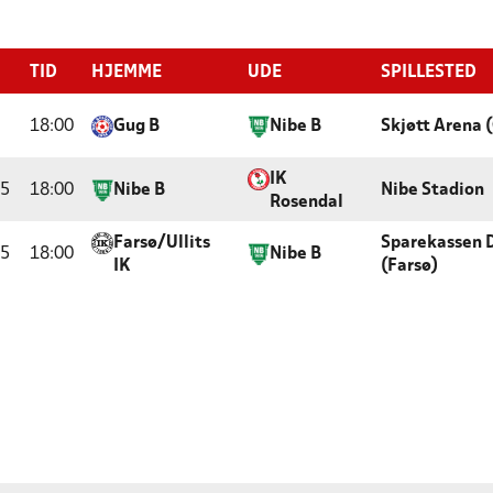
TID
HJEMME
UDE
SPILLESTED
18:00
Gug B
Nibe B
Skjøtt Arena 
IK
25
18:00
Nibe B
Nibe Stadion
Rosendal
Farsø/Ullits
Sparekassen 
25
18:00
Nibe B
IK
(Farsø)