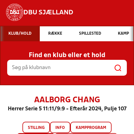
DBU SJÆLLAND
Hvad vil du søge efter?
KLUB/HOLD
RÆKKE
SPILLESTED
KAMP
INDHOLD OG NYHEDER
Find en klub eller et hold
STILLINGER, RESULTATER, KLUBBER OG
HOLD
AALBORG CHANG
Herrer Serie 5 11:11/9:9 - Efterår 2024, Pulje 107
STILLING
INFO
KAMPPROGRAM