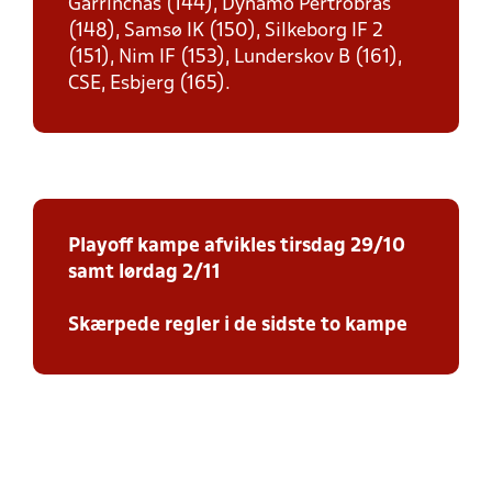
Garrinchas (144), Dynamo Pertrobras
(148), Samsø IK (150), Silkeborg IF 2
(151), Nim IF (153), Lunderskov B (161),
CSE, Esbjerg (165).
Playoff kampe afvikles tirsdag 29/10
samt lørdag 2/11
Skærpede regler i de sidste to kampe