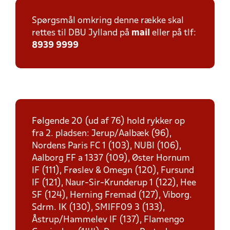
Spørgsmål omkring denne række skal
rettes til DBU Jylland på
mail
eller på tlf:
8939 9999
Følgende 20 (ud af 76) hold rykker op
fra 2. pladsen: Jerup/Aalbæk (96),
Nordens Paris FC 1 (103), NUBI (106),
Aalborg FF a 1337 (109), Øster Hornum
IF (111), Frøslev & Omegn (120), Fursund
IF (121), Naur-Sir-Krunderup 1 (122), Hee
SF (124), Herning Fremad (127), Viborg.
Sdrm. IK (130), SMIFF09 3 (133),
Åstrup/Hammelev IF (137), Flamengo