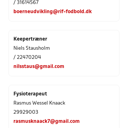
/ 31614567
boerneudvikling@rif-fodbold.dk
Keepertræner
Niels Stausholm
/ 22470204
nilsstaus@gmail.com
Fysioterapeut
Rasmus Wessel Knaack
29929003
rasmusknaack7@gmail.com