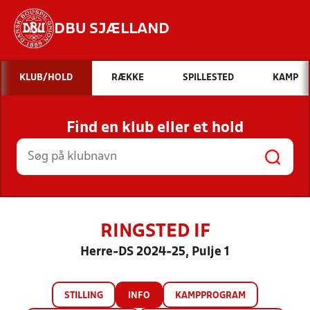
DBU SJÆLLAND
Hvad vil du søge efter?
KLUB/HOLD
RÆKKE
SPILLESTED
KAMP
INDHOLD OG NYHEDER
Find en klub eller et hold
STILLINGER, RESULTATER, KLUBBER OG
HOLD
RINGSTED IF
Herre-DS 2024-25, Pulje 1
STILLING
INFO
KAMPPROGRAM