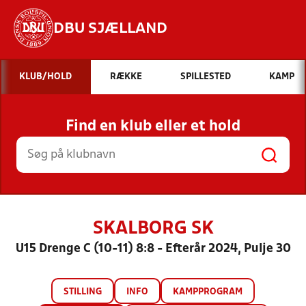
DBU SJÆLLAND
Hvad vil du søge efter?
KLUB/HOLD
RÆKKE
SPILLESTED
KAMP
INDHOLD OG NYHEDER
Find en klub eller et hold
STILLINGER, RESULTATER, KLUBBER OG
HOLD
SKALBORG SK
U15 Drenge C (10-11) 8:8 - Efterår 2024, Pulje 30
STILLING
INFO
KAMPPROGRAM