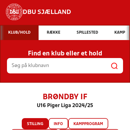
DBU SJÆLLAND
Hvad vil du søge efter?
KLUB/HOLD
RÆKKE
SPILLESTED
KAMP
INDHOLD OG NYHEDER
Find en klub eller et hold
STILLINGER, RESULTATER, KLUBBER OG
HOLD
BRØNDBY IF
U16 Piger Liga 2024/25
STILLING
INFO
KAMPPROGRAM