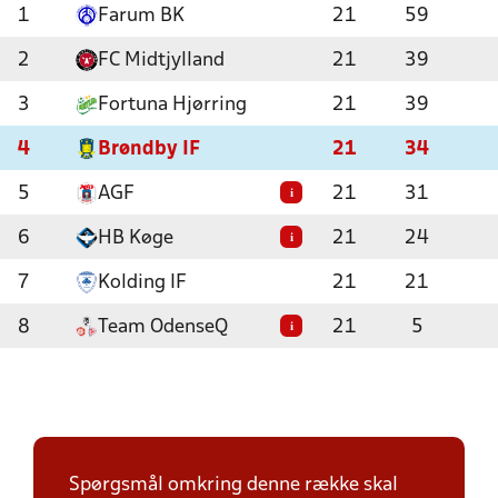
1
Farum BK
21
59
2
FC Midtjylland
21
39
3
Fortuna Hjørring
21
39
4
Brøndby IF
21
34
5
AGF
21
31
i
6
HB Køge
21
24
i
7
Kolding IF
21
21
8
Team OdenseQ
21
5
i
Spørgsmål omkring denne række skal