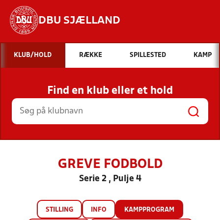
DBU SJÆLLAND
Hvad vil du søge efter?
KLUB/HOLD
RÆKKE
SPILLESTED
KAMP
INDHOLD OG NYHEDER
Find en klub eller et hold
STILLINGER, RESULTATER, KLUBBER OG
HOLD
GREVE FODBOLD
Serie 2 , Pulje 4
STILLING
INFO
KAMPPROGRAM