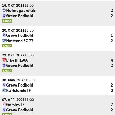
16. OKT. 2022
12:00
Holmegaard GB
2
Greve Fodbold
2
20. OKT. 2022
18:30
Greve Fodbold
1
Næstved FC 77
2
29. OKT. 2022
13:00
Ejby IF 1968
4
Greve Fodbold
2
30. MAR. 2023
19:30
Greve Fodbold
2
Karlslunde IF
0
07. APR. 2023
11:00
Gørslev IF
2
Greve Fodbold
2