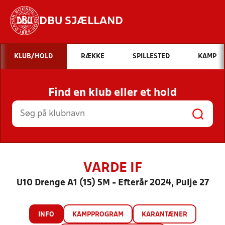
DBU SJÆLLAND
Hvad vil du søge efter?
KLUB/HOLD
RÆKKE
SPILLESTED
KAMP
INDHOLD OG NYHEDER
Find en klub eller et hold
STILLINGER, RESULTATER, KLUBBER OG
HOLD
VARDE IF
U10 Drenge A1 (15) 5M - Efterår 2024, Pulje 27
INFO
KAMPPROGRAM
KARANTÆNER