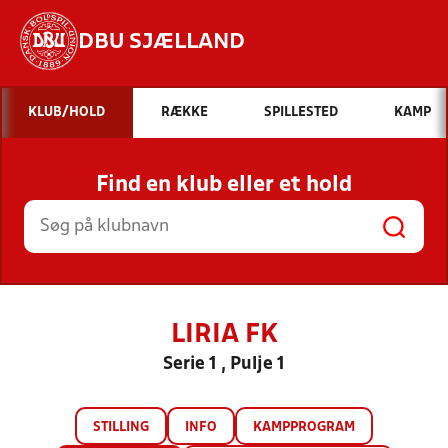
DBU SJÆLLAND
Hvad vil du søge efter?
KLUB/HOLD
RÆKKE
SPILLESTED
KAMP
INDHOLD OG NYHEDER
Find en klub eller et hold
STILLINGER, RESULTATER, KLUBBER OG
HOLD
LIRIA FK
Serie 1 , Pulje 1
STILLING
INFO
KAMPPROGRAM