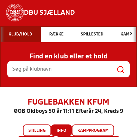
DBU SJÆLLAND
Hvad vil du søge efter?
KLUB/HOLD
RÆKKE
SPILLESTED
KAMP
INDHOLD OG NYHEDER
Find en klub eller et hold
STILLINGER, RESULTATER, KLUBBER OG
HOLD
FUGLEBAKKEN KFUM
ØOB Oldboys 50 år 11:11 Efterår 24, Kreds 9
STILLING
INFO
KAMPPROGRAM