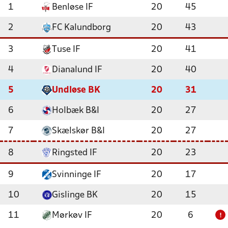
1
Benløse IF
20
45
2
FC Kalundborg
20
43
3
Tuse IF
20
41
4
Dianalund IF
20
40
5
Undløse BK
20
31
6
Holbæk B&I
20
27
7
Skælskør B&I
20
27
8
Ringsted IF
20
23
9
Svinninge IF
20
17
10
Gislinge BK
20
15
11
Mørkøv IF
20
6
!