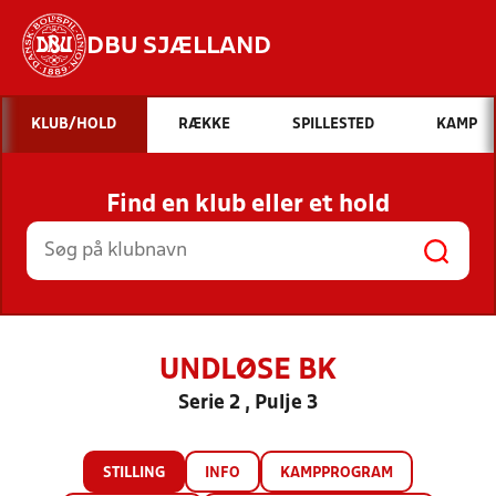
DBU SJÆLLAND
Hvad vil du søge efter?
KLUB/HOLD
RÆKKE
SPILLESTED
KAMP
INDHOLD OG NYHEDER
Find en klub eller et hold
STILLINGER, RESULTATER, KLUBBER OG
HOLD
UNDLØSE BK
Serie 2 , Pulje 3
STILLING
INFO
KAMPPROGRAM