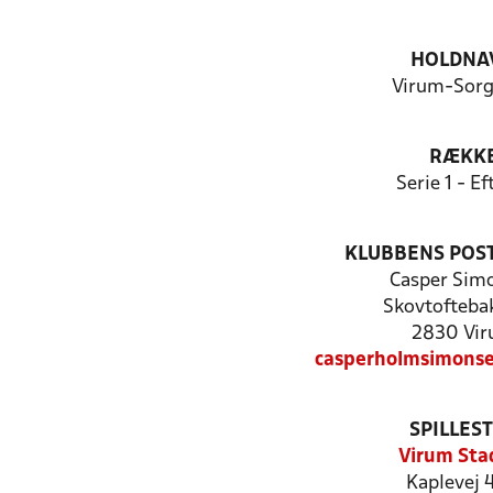
HOLDNA
Virum-Sorg
RÆKK
Serie 1 - Ef
KLUBBENS POS
Casper Sim
Skovtofteba
2830 Vi
casperholmsimons
SPILLES
Virum Sta
Kaplevej 