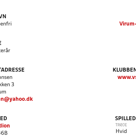
VN
enfri
Virum-
E
terår
TADRESSE
KLUBBEN
onsen
www.vs
kken 3
rum
en@yahoo.dk
TED
SPILLE
TRØJE
dion
Hvid
46B