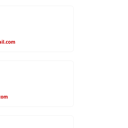
il.com
com