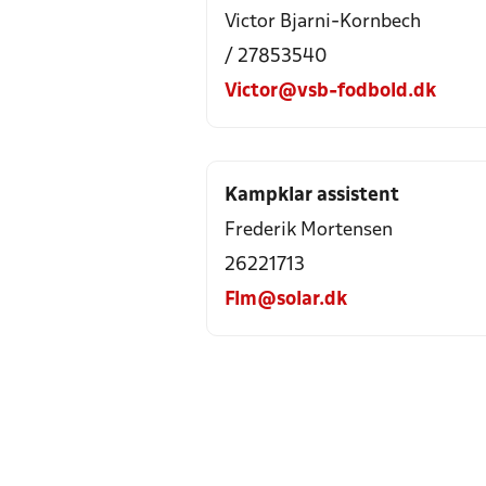
Victor Bjarni-Kornbech
/ 27853540
Victor@vsb-fodbold.dk
Kampklar assistent
Frederik Mortensen
26221713
Flm@solar.dk