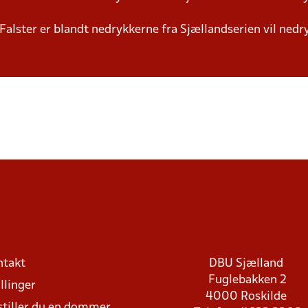
Falster er blandt nedrykkerne fra Sjællandserien vil ned
ntakt
DBU Sjælland
Fuglebakken 2
llinger
4000 Roskilde
stiller du en dommer