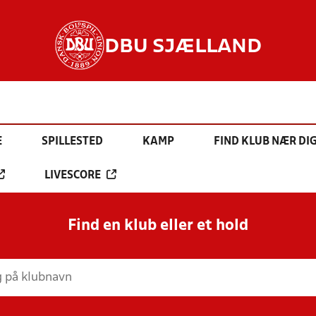
DBU SJÆLLAND
E
SPILLESTED
KAMP
FIND KLUB NÆR DI
LIVESCORE
Find en klub eller et hold