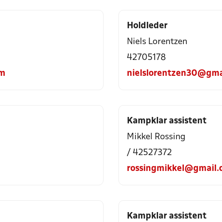
Holdleder
Niels Lorentzen
42705178
om
nielslorentzen30@gma
Kampklar assistent
Mikkel Rossing
/ 42527372
rossingmikkel@gmail.
Kampklar assistent