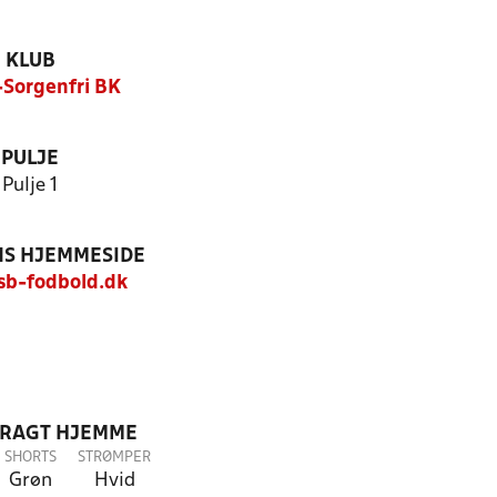
KLUB
Sorgenfri BK
PULJE
Pulje 1
S HJEMMESIDE
b-fodbold.dk
DRAGT HJEMME
SHORTS
STRØMPER
Grøn
Hvid