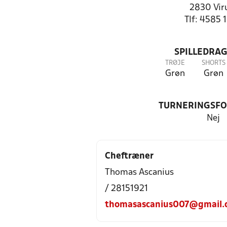
2830 Vi
Tlf: 4585 
SPILLEDRAG
TRØJE
SHORTS
Grøn
Grøn
TURNERINGSF
Nej
Cheftræner
Thomas Ascanius
/ 28151921
thomasascanius007@gmail.