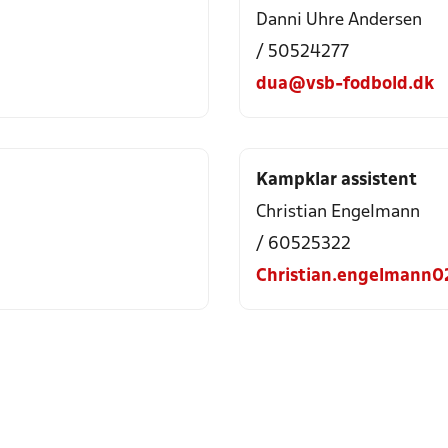
Danni Uhre Andersen
/ 50524277
dua@vsb-fodbold.dk
Kampklar assistent
Christian Engelmann
/ 60525322
Christian.engelmann