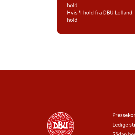
hold
Hvis 4 hold fra DBU Lolland-
hold
Presseko
Ledige sti
Sådan be