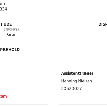
rum
1334
T UDE
DIS
STRØMPER
Grøn
ORBEHOLD
Assistenttræner
Henning Nielsen
20620027
com