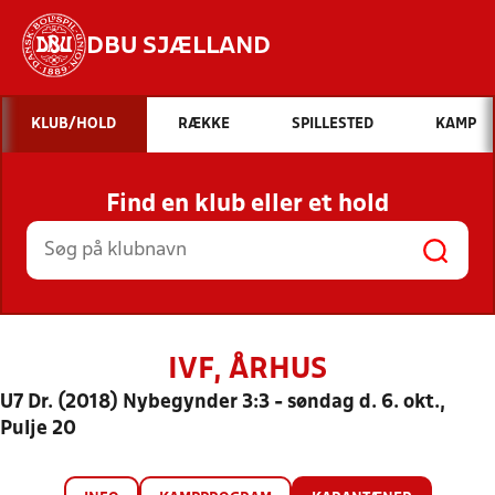
DBU SJÆLLAND
Hvad vil du søge efter?
KLUB/HOLD
RÆKKE
SPILLESTED
KAMP
INDHOLD OG NYHEDER
Find en klub eller et hold
STILLINGER, RESULTATER, KLUBBER OG
HOLD
IVF, ÅRHUS
U7 Dr. (2018) Nybegynder 3:3 - søndag d. 6. okt.,
Pulje 20