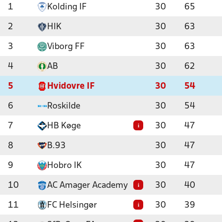
1
Kolding IF
30
65
2
HIK
30
63
3
Viborg FF
30
63
4
AB
30
62
5
Hvidovre IF
30
54
6
Roskilde
30
54
7
HB Køge
30
47
i
8
B.93
30
47
9
Hobro IK
30
47
10
AC Amager Academy
30
40
i
11
FC Helsingør
30
39
i