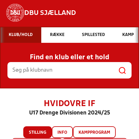
DBU SJÆLLAND
Hvad vil du søge efter?
KLUB/HOLD
RÆKKE
SPILLESTED
KAMP
INDHOLD OG NYHEDER
Find en klub eller et hold
STILLINGER, RESULTATER, KLUBBER OG
HOLD
HVIDOVRE IF
U17 Drenge Divisionen 2024/25
STILLING
INFO
KAMPPROGRAM