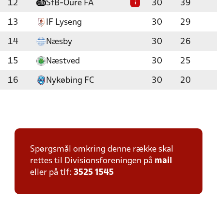
12
SfB-Oure FA
30
39
i
13
IF Lyseng
30
29
14
Næsby
30
26
15
Næstved
30
25
16
Nykøbing FC
30
20
Spørgsmål omkring denne række skal
rettes til Divisionsforeningen på
mail
eller på tlf:
3525 1545